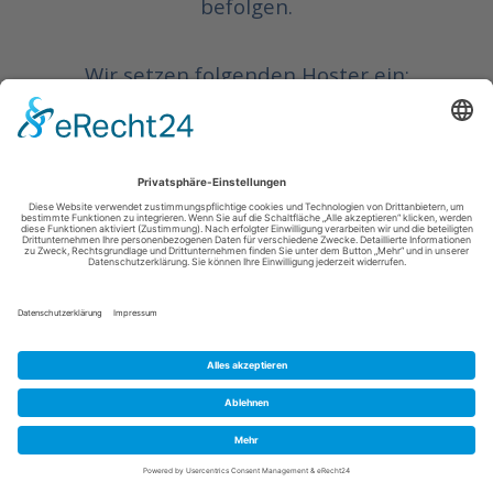
befolgen.
Wir setzen folgenden Hoster ein:
Worldsoft AG
Summelenweg 91
CH-8808 Pfäffikon SZ
SCHWEIZ
Auftragsverarbeitung
Wir haben einen Vertrag über
Auftragsverarbeitung (AVV) mit dem oben
genannten Anbieter geschlossen.
Hierbei handelt es sich um einen
datenschutzrechtlich vorgeschriebenen
Vertrag, der gewährleistet, dass dieser die
personenbezogenen Daten unserer
Websitebesucher nur nach unseren
Weisungen und unter Einhaltung der DSGVO