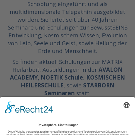
Schöpfung eingeführt und als
multidimensionale Telepathin ausgebildet
worden. Sie leitet seit über 40 Jahren
Seminare und Schulungen zur BewusstSEINS
Entwicklung, Kosmischem Wissen, Evolution
von Leib, Seele und Geist, sowie Heilung der
Erde und Menschheit.
So finden aktuell Schulungen zur MATRIX
Heilarbeit, Ausbildungen in der
AVALON
ACADEMY, NOETIK Schule
,
KOSMISCHEN
HEILERSCHULE
, sowie
STARBORN
Seminaren
statt.
www.deltainstitut.de
www.avalon-earth.de
Youtube: Avalon Earth
Youtube: Deltainstitut