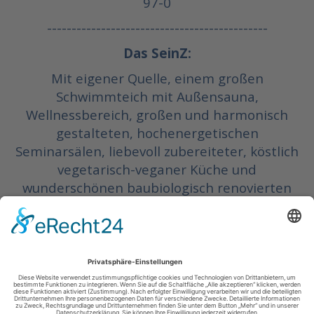
97-0
---------------------------------------------
Das SeinZ:
Mit eigener Quelle, einem großen
Schwimmteich mit Außensauna,
Wellnessbereich, großen und harmonisch
gestalteten, hochenergetischen
Seminarsälen, liebevoll zubereiteter, köstlich
vegetarisch-veganer Küche und
wunderschönen baubiologisch renovierten
Zimmern, alle mit Balkon. Auch die Essens-
und Aufenthaltsbereiche laden zum
gemütlichen Verweilen ein.
Einfach ein stimmiger Ort zum Wohlfühlen
und Arbeiten für unsere STARBORN
Seminare.